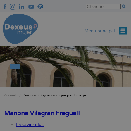
Aller
au
contenu
principal
Menu principal
Accueil
Diagnostic Gynécologique par l’Image
Fil
d'Ariane
Mariona Vilagran Fraguell
En savoir plus
sur
Mariona