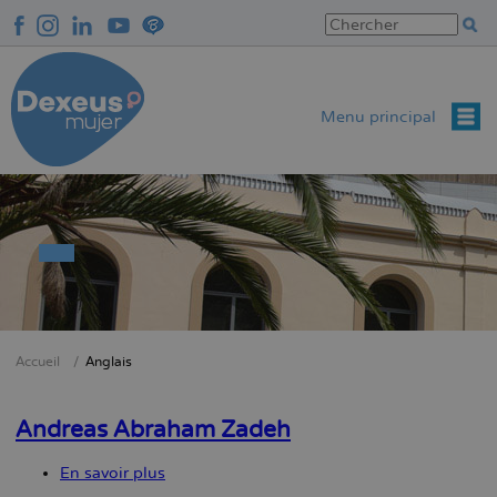
Aller
au
contenu
principal
Menu principal
Accueil
Anglais
Fil
d'Ariane
Andreas Abraham Zadeh
En savoir plus
sur
Andreas