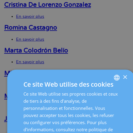
Abraham
Cristina De Lorenzo Gonzalez
Zadeh
En savoir plus
sur
Cristina
De
Romina Castagno
Lorenzo
Gonzalez
En savoir plus
sur
Romina
Castagno
Marta Colodrón Belío
En savoir plus
sur
Marta
Colodrón
Mireia Bernal Claverol
×
Belío
Ce site Web utilise des cookies
En savoir plus
sur
Mireia
Ce site Web utilise ses propres cookies et ceux
SPANISH
Bernal
Marta Ricart Calleja
Claverol
de tiers à des fins d'analyse, de
CATALÀ
personnalisation et fonctionnelles. Vous
En savoir plus
sur
Marta
ENGLISH
pouvez accepter tous les cookies, les refuser
Ricart
Juan R. Salinas Peña
ou configurer vos préférences. Pour plus
Calleja
FRENCH
d'informations, consultez notre politique de
En savoir plus
sur