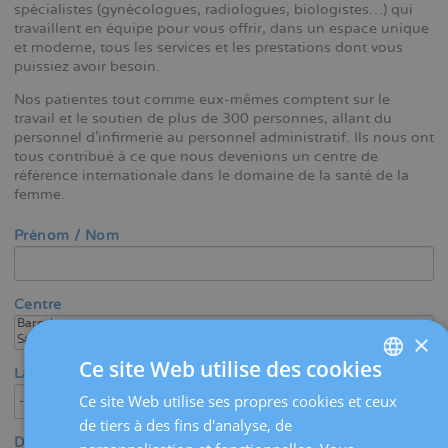
spécialistes (gynécologues, radiologues, biologistes…) qui
travaillent en équipe pour vous offrir, dans un espace unique
et moderne, tous les services et les prestations dont vous
puissiez avoir besoin.
Nos patientes tout comme eux-mêmes comptent sur le
travail et le soutien de plus de 300 personnes, allant du
personnel d’infirmerie au personnel administratif. Ils nous ont
tous contribué à ce que nous devenions un centre de
référence internationale dans le domaine de la santé de la
femme.
Prénom / Nom
Centre
×
Ce site Web utilise des cookies
Langue
Ce site Web utilise ses propres cookies et ceux
SPANISH
de tiers à des fins d'analyse, de
CATALÀ
Domaine médical / Spécialité