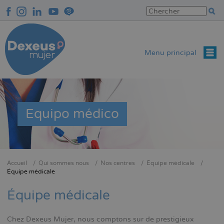
Aller
au
contenu
principal
Menu principal
Equipo médico
Accueil
Qui sommes nous
Nos centres
Équipe médicale
Fil
Équipe médicale
d'Ariane
Équipe médicale
Chez Dexeus Mujer, nous comptons sur de prestigieux