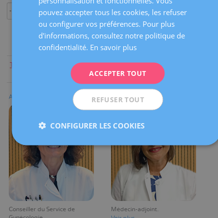
personnalisation et fonctionnelles. Vous
ENGLISH
pouvez accepter tous les cookies, les refuser
ou configurer vos préférences. Pour plus
FRENCH
d'informations, consultez notre politique de
DEUTSCH
confidentialité.
En savoir plus
ITALIANO
Tout le monde
|
A
|
B
|
C
|
D
|
E
|
F
|
G
|
H
|
I
|
J
|
K
|
L
|
M
|
N
|
ACCEPTER TOUT
O
|
P
|
Q
|
R
|
S
|
T
|
U
|
V
|
W
|
X
|
Y
|
Z
ESPAÑOL
Alicia Úbeda Hernández
Rosaima M. Ugas Weeden
REFUSER TOUT
CONFIGURER LES COOKIES
Conseiller du Service de
Médecin-adjoint
Gynécologie