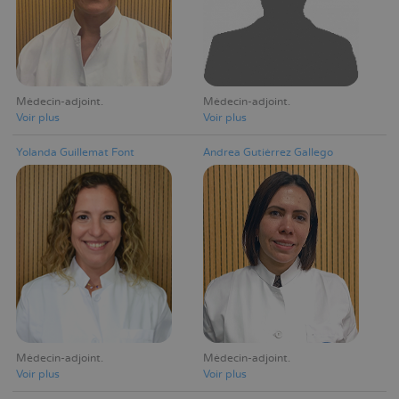
Médecin-adjoint
Médecin-adjoint
Voir plus
Voir plus
Yolanda Guillemat Font
Andrea Gutiérrez Gallego
Médecin-adjoint
Médecin-adjoint
Voir plus
Voir plus