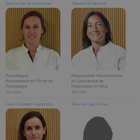
Sandra García Lumbreras
Yolanda Gil Saumell
Psychologue
Responsable Hebdomadaire
Responsable de l'Unité de
du Laboratoire de
Psychologie
Fécondation In Vitro
Voir plus
Voir plus
Clara González Llagostera
Neus Garriga Comas