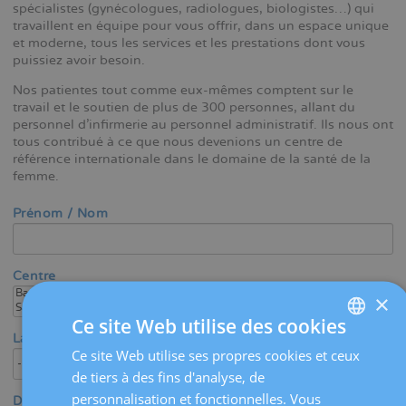
spécialistes (gynécologues, radiologues, biologistes…) qui
travaillent en équipe pour vous offrir, dans un espace unique
et moderne, tous les services et les prestations dont vous
puissiez avoir besoin.
Nos patientes tout comme eux-mêmes comptent sur le
travail et le soutien de plus de 300 personnes, allant du
personnel d’infirmerie au personnel administratif. Ils nous ont
tous contribué à ce que nous devenions un centre de
référence internationale dans le domaine de la santé de la
femme.
Prénom / Nom
Centre
×
Ce site Web utilise des cookies
Langue
Ce site Web utilise ses propres cookies et ceux
SPANISH
de tiers à des fins d'analyse, de
CATALÀ
personnalisation et fonctionnelles. Vous
Domaine médical / Spécialité