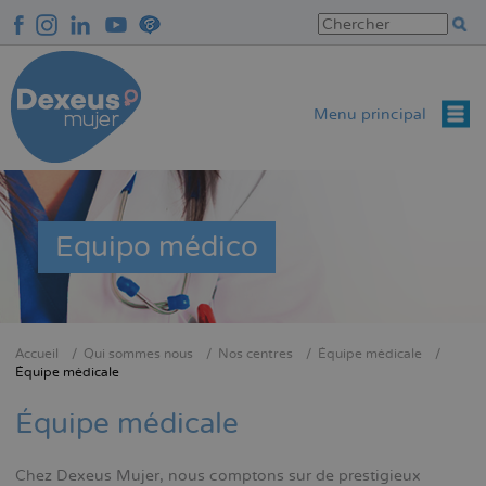
Aller
au
contenu
principal
Menu principal
Equipo médico
Accueil
Qui sommes nous
Nos centres
Équipe médicale
Fil
Équipe médicale
d'Ariane
Équipe médicale
Chez Dexeus Mujer, nous comptons sur de prestigieux