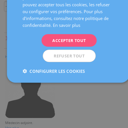
ENGLISH
pouvez accepter tous les cookies, les refuser
ou configurer vos préférences. Pour plus
FRENCH
d'informations, consultez notre politique de
DEUTSCH
confidentialité.
En savoir plus
ITALIANO
Tout le monde
|
A
|
B
|
C
|
D
|
E
|
F
|
G
|
H
|
I
|
J
|
K
|
L
|
M
|
N
|
ACCEPTER TOUT
ESPAÑOL
O
|
P
|
Q
|
R
|
S
|
T
|
U
|
V
|
W
|
X
|
Y
|
Z
REFUSER TOUT
Humberto Windevoxhel
CONFIGURER LES COOKIES
Médecin-adjoint