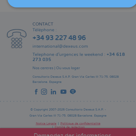
Partager
CONTACT
Téléphone :
+34 93 227 48 96
international@dexeus.com
Telephone d’urgences le weekend :
+34 618
273 035
Nos centres
|
Où vous loger
Consultorio Dexeus S.A.P.
Gran Via Carles III 71-75.
08028
Barcelone.
Espagne
© Copyright 2007-2026 Consultorio Dexeus S.A.P. -
Gran Via Carles III 71-75. 08028 Barcelone. Espagne
Notice Légale
Politique de confidentialité
Comité de rédaction
Pie
de
Demandez des informations