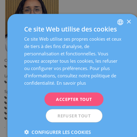
×
Ce site Web utilise des cookies
Ce site Web utilise ses propres cookies et ceux
SPANISH
de tiers à des fins d'analyse, de
CATALÀ
personnalisation et fonctionnelles. Vous
ENGLISH
pouvez accepter tous les cookies, les refuser
Centres:
Barcelone
Sabadell
ou configurer vos préférences. Pour plus
FRENCH
d'informations, consultez notre politique de
Langues:
DEUTSCH
Espagnol
confidentialité.
Catalan
Anglais
En savoir plus
Français
ITALIANO
Spécialités:
Assistance avant la Grossesse
Grossesse et Accouchement
ACCEPTER TOUT
ESPAÑOL
Gynécologie Générale
Plancher Pelvien (Uro-gynécologie)
Chirurgie Gynécologique
Myomes, kystes des ovaires et maladies des annexes
REFUSER TOUT
Infections de transmission sexuelle
CONFIGURER LES COOKIES