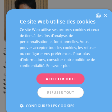
×
Ce site Web utilise des cookies
Ce site Web utilise ses propres cookies et ceux
SPANISH
de tiers à des fins d'analyse, de
CATALÀ
personnalisation et fonctionnelles. Vous
ENGLISH
pouvez accepter tous les cookies, les refuser
Centres:
ou configurer vos préférences. Pour plus
Manresa
FRENCH
d'informations, consultez notre politique de
Langues:
DEUTSCH
confidentialité.
En savoir plus
Espagnol
Catalan
Anglais
ITALIANO
Spécialités:
ACCEPTER TOUT
Assistance avant la Grossesse
Grossesse et Accouchement
ESPAÑOL
Contraception
Chirurgie Gynécologique
Gynécologie Générale
REFUSER TOUT
Échographie obstétricale et diagnostic prénatal
CONFIGURER LES COOKIES
Partager