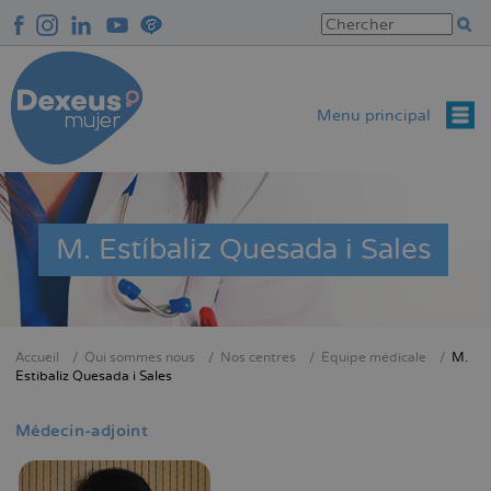
Aller
au
contenu
principal
Menu principal
M. Estíbaliz Quesada i Sales
Accueil
Qui sommes nous
Nos centres
Équipe médicale
M.
Fil
Estíbaliz Quesada i Sales
d'Ariane
Médecin-adjoint