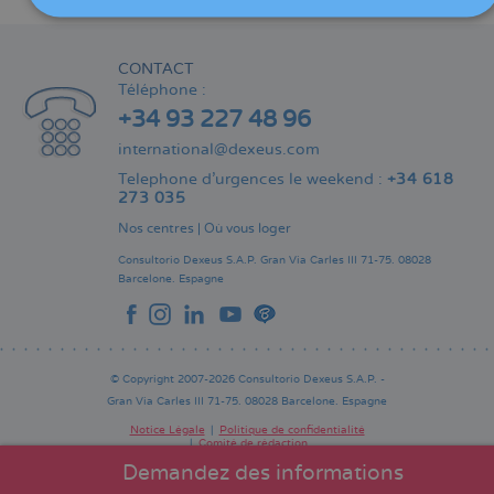
CONTACT
Téléphone :
+34 93 227 48 96
international@dexeus.com
Telephone d’urgences le weekend :
+34 618
273 035
Nos centres
|
Où vous loger
Consultorio Dexeus S.A.P.
Gran Via Carles III 71-75.
08028
Barcelone.
Espagne
© Copyright 2007-2026 Consultorio Dexeus S.A.P. -
Gran Via Carles III 71-75. 08028 Barcelone. Espagne
Notice Légale
Politique de confidentialité
Comité de rédaction
Pie
de
Demandez des informations
página