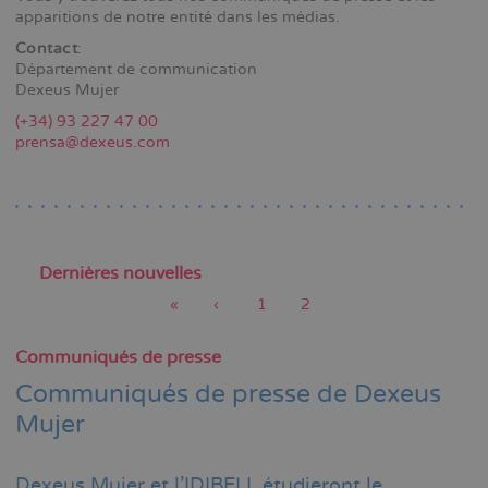
apparitions de notre entité dans les médias.
Contact
:
Département de communication
Dexeus Mujer
(+34) 93 227 47 00
prensa@dexeus.com
Dernières nouvelles
Première
«
Page
‹
Page
1
Page
2
page
précédente
actuelle
Pagination
Communiqués de presse
Communiqués de presse de Dexeus
Mujer
Dexeus Mujer et l'IDIBELL étudieront le