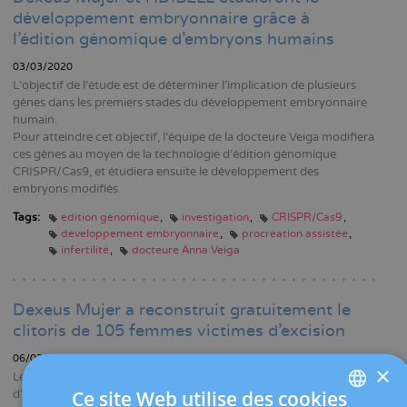
développement embryonnaire grâce à
l'édition génomique d'embryons humains
03/03/2020
L'objectif de l'étude est de déterminer l'implication de plusieurs
gènes dans les premiers stades du développement embryonnaire
humain.
Pour atteindre cet objectif, l'équipe de la docteure Veiga modifiera
ces gènes au moyen de la technologie d'édition génomique
CRISPR/Cas9, et étudiera ensuite le développement des
embryons modifiés.
Tags:
édition génomique
investigation
CRISPR/Cas9
développement embryonnaire
procréation assistée
infertilité
docteure Anna Veiga
Dexeus Mujer a reconstruit gratuitement le
clitoris de 105 femmes victimes d’excision
06/02/2020
×
Le Programme de reconstruction génitale fait partie de la mission
Ce site Web utilise des cookies
d’aide sociale de la Fondation Dexeus Mujer. Il est dirigé par le Dr