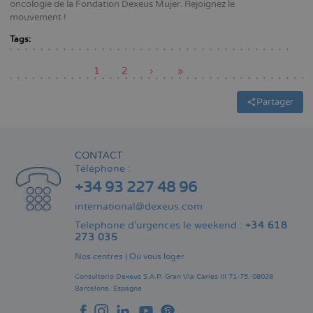
oncologie de la Fondation Dexeus Mujer. Rejoignez le
mouvement !
Tags:
Page
1
Page
2
Page
›
Dernière
»
actuelle
suivante
page
Pagination
Partager
CONTACT
Téléphone :
+34 93 227 48 96
international@dexeus.com
Telephone d’urgences le weekend :
+34 618
273 035
Nos centres
|
Où vous loger
Consultorio Dexeus S.A.P.
Gran Via Carles III 71-75.
08028
Barcelone.
Espagne