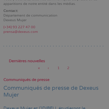
apparitions de notre entité dans les médias.
Contact
:
Département de communication
Dexeus Mujer
(+34) 93 227 47 00
prensa@dexeus.com
Dernières nouvelles
Première
«
Page
‹
Page
1
Page
2
page
précédente
actuelle
Pagination
Communiqués de presse
Communiqués de presse de Dexeus
Mujer
Dexeus Mujer et l'IDIBELL étudieront le