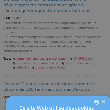
développement embryonnaire grâce à
l'édition génomique d'embryons humains
03/03/2020
L'objectif de l'étude est de déterminer l'implication de plusieurs
gènes dans les premiers stades du développement embryonnaire
humain.
Pour atteindre cet objectif, l'équipe de la docteure Veiga modifiera
ces gènes au moyen de la technologie d'édition génomique
CRISPR/Cas9, et étudiera ensuite le développement des
embryons modifiés.
Tags:
édition génomique
investigation
CRISPR/Cas9
développement embryonnaire
procréation assistée
infertilité
docteure Anna Veiga
Dexeus Mujer a reconstruit gratuitement le
clitoris de 105 femmes victimes d’excision
06/02/2020
×
Le Programme de reconstruction génitale fait partie de la mission
Ce site Web utilise des cookies
d’aide sociale de la Fondation Dexeus Mujer. Il est dirigé par le Dr