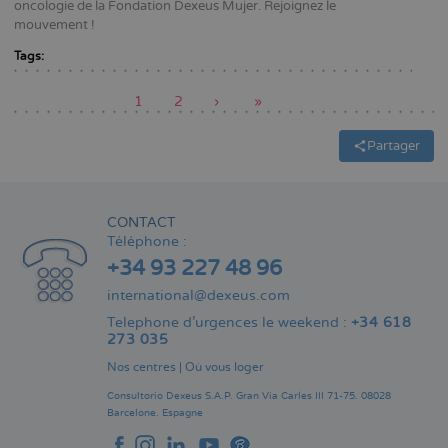
oncologie de la Fondation Dexeus Mujer. Rejoignez le
mouvement !
Tags:
Page
1
Page
2
Page
›
Dernière
»
actuelle
suivante
page
Pagination
Partager
CONTACT
Téléphone :
+34 93 227 48 96
international@dexeus.com
Telephone d’urgences le weekend :
+34 618
273 035
Nos centres
|
Où vous loger
Consultorio Dexeus S.A.P.
Gran Via Carles III 71-75.
08028
Barcelone.
Espagne