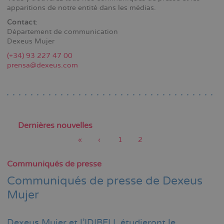
apparitions de notre entité dans les médias.
Contact
:
Département de communication
Dexeus Mujer
(+34) 93 227 47 00
prensa@dexeus.com
Dernières nouvelles
Première
«
Page
‹
Page
1
Page
2
page
précédente
actuelle
Pagination
Communiqués de presse
Communiqués de presse de Dexeus
Mujer
Dexeus Mujer et l'IDIBELL étudieront le