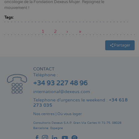
oncologie de la Fondation Dexeus Mujer. Rejoignez le
mouvement !
Tags:
Page
1
Page
2
Page
›
Dernière
»
actuelle
suivante
page
Pagination
Partager
CONTACT
Téléphone :
+34 93 227 48 96
international@dexeus.com
Telephone d’urgences le weekend :
+34 618
273 035
Nos centres
|
Où vous loger
Consultorio Dexeus S.A.P.
Gran Via Carles III 71-75.
08028
Barcelone.
Espagne