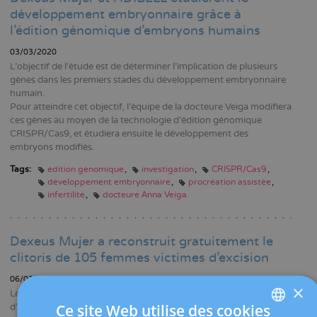
développement embryonnaire grâce à
l'édition génomique d'embryons humains
03/03/2020
L'objectif de l'étude est de déterminer l'implication de plusieurs
gènes dans les premiers stades du développement embryonnaire
humain.
Pour atteindre cet objectif, l'équipe de la docteure Veiga modifiera
ces gènes au moyen de la technologie d'édition génomique
CRISPR/Cas9, et étudiera ensuite le développement des
embryons modifiés.
Tags:
édition génomique
investigation
CRISPR/Cas9
développement embryonnaire
procréation assistée
infertilité
docteure Anna Veiga
Dexeus Mujer a reconstruit gratuitement le
clitoris de 105 femmes victimes d’excision
06/02/2020
×
Le Programme de reconstruction génitale fait partie de la mission
Ce site Web utilise des cookies
d’aide sociale de la Fondation Dexeus Mujer. Il est dirigé par le Dr