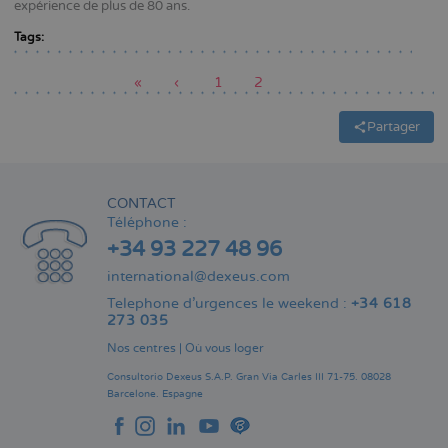
expérience de plus de 80 ans.
Tags:
Première
«
Page
‹
Page
1
Page
2
page
précédente
actuelle
Pagination
Partager
CONTACT
Téléphone :
+34 93 227 48 96
international@dexeus.com
Telephone d’urgences le weekend :
+34 618
273 035
Nos centres
|
Où vous loger
Consultorio Dexeus S.A.P.
Gran Via Carles III 71-75.
08028
Barcelone.
Espagne