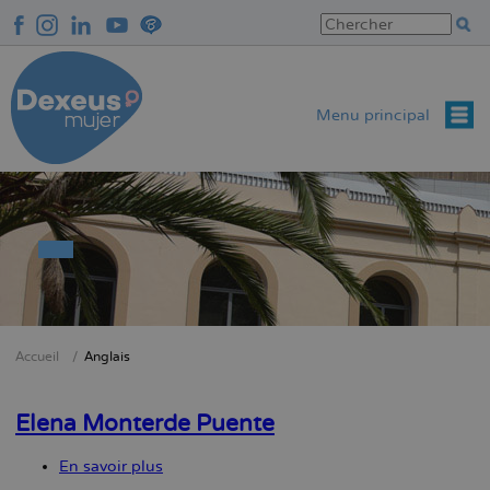
Aller
au
contenu
principal
Menu principal
Accueil
Anglais
Fil
d'Ariane
Elena Monterde Puente
En savoir plus
sur
Elena