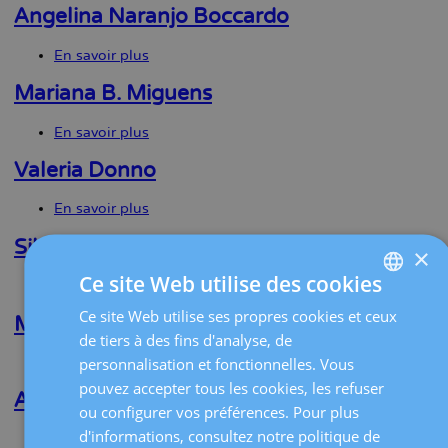
Monterde
Angelina Naranjo Boccardo
Puente
En savoir plus
sur
Angelina
Naranjo
Mariana B. Miguens
Boccardo
En savoir plus
sur
Mariana
B.
Valeria Donno
Miguens
En savoir plus
sur
Valeria
Donno
Silvia Cabrera Díaz
×
Ce site Web utilise des cookies
En savoir plus
sur
Silvia
Ce site Web utilise ses propres cookies et ceux
SPANISH
Cabrera
Marta Roca Feliu
Díaz
de tiers à des fins d'analyse, de
CATALÀ
personnalisation et fonctionnelles. Vous
En savoir plus
sur
Marta
ENGLISH
pouvez accepter tous les cookies, les refuser
Roca
Adrián Moreno Ruiz
ou configurer vos préférences. Pour plus
Feliu
FRENCH
d'informations, consultez notre politique de
En savoir plus
sur